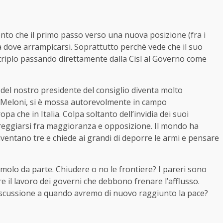
conto che il primo passo verso una nuova posizione (fra i
a dove arrampicarsi. Soprattutto perchè vede che il suo
 triplo passando direttamente dalla Cisl al Governo come
del nostro presidente del consiglio diventa molto
a Meloni, si è mossa autorevolmente in campo
a che in Italia. Colpa soltanto dell’invidia dei suoi
streggiarsi fra maggioranza e opposizione. Il mondo ha
diventano tre e chiede ai grandi di deporre le armi e pensare
molo da parte. Chiudere o no le frontiere? I pareri sono
are il lavoro dei governi che debbono frenare l’afflusso.
scussione a quando avremo di nuovo raggiunto la pace?