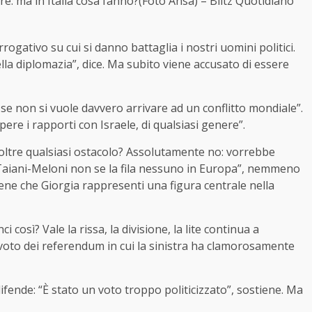
e: ma in Italia cosa fanno?(Foto Ansa) – Blitz Quotidiano
rogativo su cui si danno battaglia i nostri uomini politici.
la diplomazia”, dice. Ma subito viene accusato di essere
 se non si vuole davvero arrivare ad un conflitto mondiale”.
re i rapporti con Israele, di qualsiasi genere”.
 oltre qualsiasi ostacolo? Assolutamente no: vorrebbe
a Taiani-Meloni non se la fila nessuno in Europa”, nemmeno
iene che Giorgia rappresenti una figura centrale nella
così? Vale la rissa, la divisione, la lite continua a
 voto dei referendum in cui la sinistra ha clamorosamente
difende: “È stato un voto troppo politicizzato”, sostiene. Ma