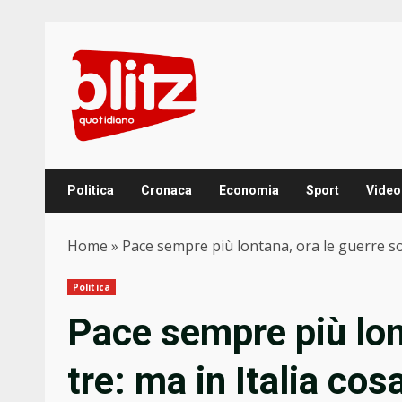
Skip
to
content
Politica
Cronaca
Economia
Sport
Video
Home
»
Pace sempre più lontana, ora le guerre so
Politica
Pace sempre più lon
tre: ma in Italia co