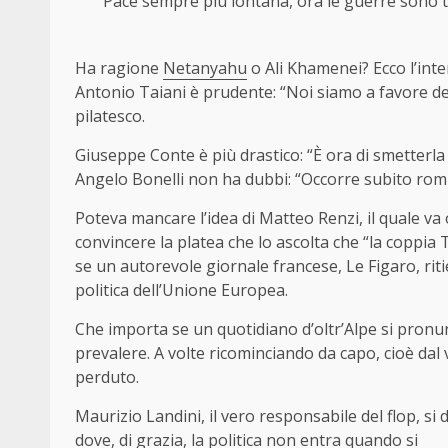
Pace sempre più lontana, ora le guerre sono tr
Ha ragione
Netanyahu
o Ali Khamenei? Ecco l’inter
Antonio Taiani è prudente: “Noi siamo a favore del
pilatesco.
Giuseppe Conte è più drastico: “È ora di smetterla
Angelo Bonelli non ha dubbi: “Occorre subito rompe
Poteva mancare l’idea di Matteo Renzi, il quale va
convincere la platea che lo ascolta che “la coppi
se un autorevole giornale francese, Le Figaro, rit
politica dell’Unione Europea.
Che importa se un quotidiano d’oltr’Alpe si pronunci 
prevalere. A volte ricominciando da capo, cioè dal
perduto.
Maurizio Landini, il vero responsabile del flop, si 
dove, di grazia, la politica non entra quando si