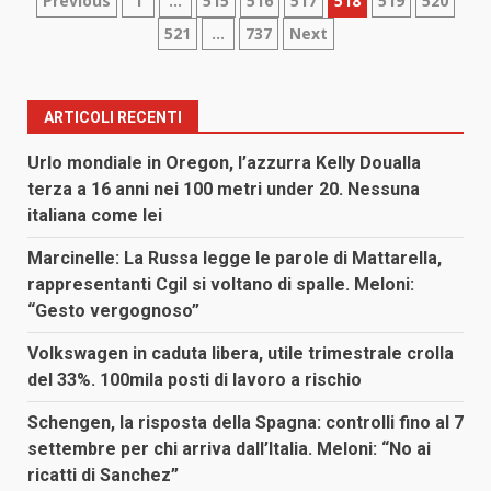
Paginazione
Previous
1
…
515
516
517
518
519
520
521
…
737
Next
degli
articoli
ARTICOLI RECENTI
Urlo mondiale in Oregon, l’azzurra Kelly Doualla
terza a 16 anni nei 100 metri under 20. Nessuna
italiana come lei
Marcinelle: La Russa legge le parole di Mattarella,
rappresentanti Cgil si voltano di spalle. Meloni:
“Gesto vergognoso”
Volkswagen in caduta libera, utile trimestrale crolla
del 33%. 100mila posti di lavoro a rischio
Schengen, la risposta della Spagna: controlli fino al 7
settembre per chi arriva dall’Italia. Meloni: “No ai
ricatti di Sanchez”