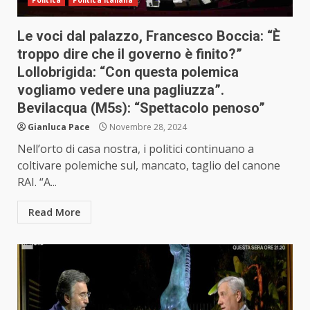
Politica
Politica Italiana
Le voci dal palazzo, Francesco Boccia: “È
troppo dire che il governo è finito?”
Lollobrigida: “Con questa polemica
vogliamo vedere una pagliuzza”.
Bevilacqua (M5s): “Spettacolo penoso”
Gianluca Pace
Novembre 28, 2024
Nell’orto di casa nostra, i politici continuano a
coltivare polemiche sul, mancato, taglio del canone
RAI. “A...
Read More