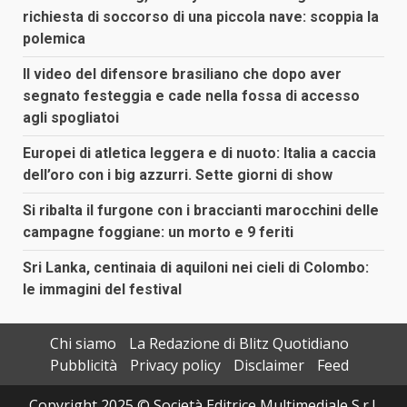
richiesta di soccorso di una piccola nave: scoppia la
polemica
Il video del difensore brasiliano che dopo aver
segnato festeggia e cade nella fossa di accesso
agli spogliatoi
Europei di atletica leggera e di nuoto: Italia a caccia
dell’oro con i big azzurri. Sette giorni di show
Si ribalta il furgone con i braccianti marocchini delle
campagne foggiane: un morto e 9 feriti
Sri Lanka, centinaia di aquiloni nei cieli di Colombo:
le immagini del festival
Chi siamo
La Redazione di Blitz Quotidiano
Pubblicità
Privacy policy
Disclaimer
Feed
Copyright 2025 © Società Editrice Multimediale S.r.l.