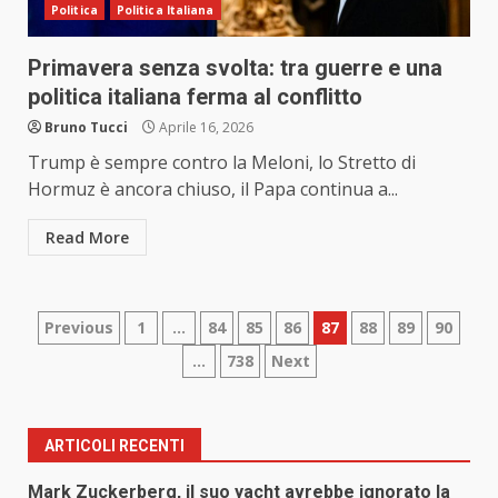
Politica
Politica Italiana
Primavera senza svolta: tra guerre e una
politica italiana ferma al conflitto
Bruno Tucci
Aprile 16, 2026
Trump è sempre contro la Meloni, lo Stretto di
Hormuz è ancora chiuso, il Papa continua a...
Read More
Paginazione
Previous
1
…
84
85
86
87
88
89
90
…
738
Next
degli
articoli
ARTICOLI RECENTI
Mark Zuckerberg, il suo yacht avrebbe ignorato la