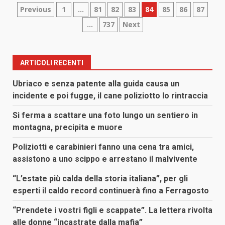
Paginazione
Previous
1
…
81
82
83
84
85
86
87
…
737
Next
degli
articoli
ARTICOLI RECENTI
Ubriaco e senza patente alla guida causa un
incidente e poi fugge, il cane poliziotto lo rintraccia
Si ferma a scattare una foto lungo un sentiero in
montagna, precipita e muore
Poliziotti e carabinieri fanno una cena tra amici,
assistono a uno scippo e arrestano il malvivente
“L’estate più calda della storia italiana”, per gli
esperti il caldo record continuerà fino a Ferragosto
“Prendete i vostri figli e scappate”. La lettera rivolta
alle donne “incastrate dalla mafia”