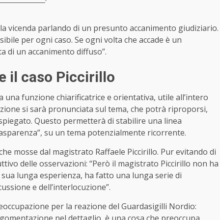
la vicenda parlando di un presunto accanimento giudiziario.
ssibile per ogni caso. Se ogni volta che accade è un
ta di un accanimento diffuso”.
il caso Piccirillo
una funzione chiarificatrice e orientativa, utile all’intero
sazione si sarà pronunciata sul tema, che potrà riproporsi,
spiegato. Questo permetterà di stabilire una linea
rasparenza”, su un tema potenzialmente ricorrente.
che mosse dal magistrato Raffaele Piccirillo. Pur evitando di
ttivo delle osservazioni: “Però il magistrato Piccirillo non ha
a sua lunga esperienza, ha fatto una lunga serie di
ussione e dell’interlocuzione”.
reoccupazione per la reazione del Guardasigilli Nordio:
l’argomentazione nel dettaglio, è una cosa che preoccupa