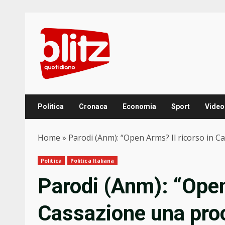
Skip
to
content
Politica
Cronaca
Economia
Sport
Video
Home
»
Parodi (Anm): “Open Arms? Il ricorso in C
Politica
Politica Italiana
Parodi (Anm): “Open
Cassazione una proc