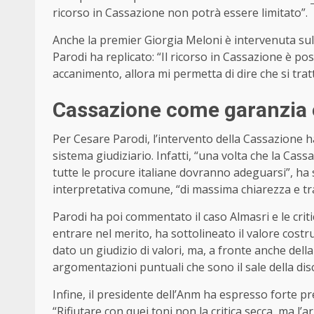
ricorso in Cassazione non potrà essere limitato”.
Anche la premier Giorgia Meloni è intervenuta sul
Parodi ha replicato: “Il ricorso in Cassazione è po
accanimento, allora mi permetta di dire che si trat
Cassazione come garanzia e 
Per Cesare Parodi, l’intervento della Cassazione ha 
sistema giudiziario. Infatti, “una volta che la Cas
tutte le procure italiane dovranno adeguarsi”, ha 
interpretativa comune, “di massima chiarezza e t
Parodi ha poi commentato il caso Almasri e le criti
entrare nel merito, ha sottolineato il valore costru
dato un giudizio di valori, ma, a fronte anche dell
argomentazioni puntuali che sono il sale della disc
Infine, il presidente dell’Anm ha espresso forte p
“Rifiutare con quei toni non la critica secca, ma 