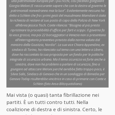
una patrimoniale europea per i più ricchi, così facendo gongolare
Giorgia Meloni (E rassicurante sapere che con la destra al governo le
patrimoniali nonvedranno mai la luce”. Evidentemente nessuno ha
detto a Schlein che fra i primi gesti del musulmano Mamdani è stata
la richiesta di restare al suo posto di capo della Polizia di New York
all’ebrea Jessica Tisch. Conte rilancia: "Bisogna al più presto
ripristinare la procedibilità d'ufficio per farti e scippi. Il governo fa
la voce grossa, ma poi 22 borseggiatori a Venezia non si presentano
all’interrogatorio preventivo previsto dalla norma valuta dal
ministro della Giustizia, Nordio”. La sua vice Chiara Appendino, ex
sindaco di Torino, ha rilanciato sul tema con una lettera a Libero,
dove ha raccontato la sua proposta per un fondo per le politiche
integrate di sicurezza urbana. Ma il tema sicurezza va forte anche a
sinistra, dove non ha problemi a parlare di sicurezza, fino a
giungere ad attaccare MeIoni perché avrebbe fatto troppo poco, è
Silvia Salis, Sindaco di Genova che in un sondaggio di Bimedia per
Genova Today risulterebbe vincitrice in caso di primarie con Conte e
Schlein (foto Ansa-Blitzquotidiano)
Mai vista (o quasi) tanta fibrillazione nei
partiti. È un tutti contro tutti. Nella
coalizione di destra e di sinistra. Certo, le