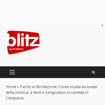
×
Skip
to
content
PRIMARY
MENU
Home
»
Partiti in fibrillazione: Conte studia da leader
della sinistra, a destra Sangiuliano si candida in
Campania