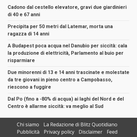
Cadono dal cestello elevatore, gravi due giardinieri
di 40 e 67 anni
Precipita per 50 metri dal Latemar, morta una
ragazza di 14 anni
A Budapest poca acqua nel Danubio per siccità: cala
la produzione di elettricità, Parlamento al buio per
risparmiare
Due minorenni di 13 e 14 anni trascinate e molestate
da tre giovani in pieno centro a Campobasso,
riescono a fuggire
Dal Po (fino a -80% di acqua) ai laghi del Nord e del
Centro è allarme siccità: va meglio al Sud
Chi siamo
La Redazione di Blitz Quotidiano
Pubblicità
Privacy policy
Disclaimer
Feed