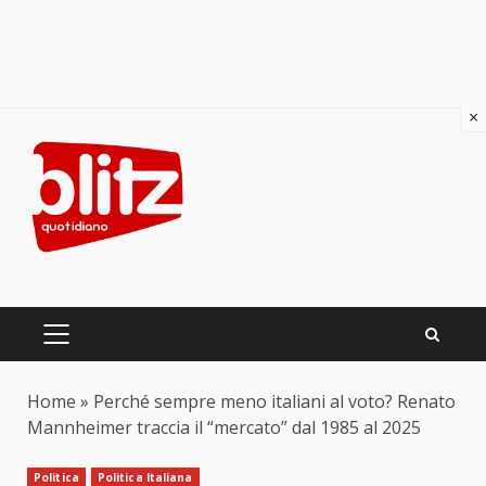
×
Skip
to
content
PRIMARY
MENU
Home
»
Perché sempre meno italiani al voto? Renato
Mannheimer traccia il “mercato” dal 1985 al 2025
Politica
Politica Italiana