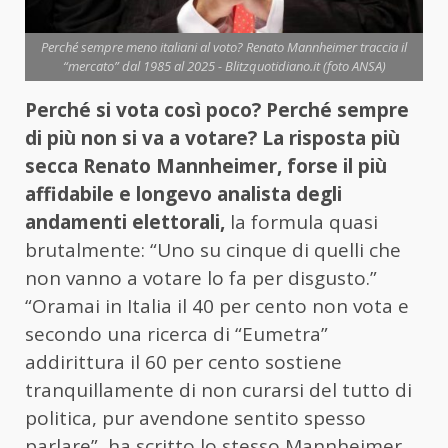
Perché sempre meno italiani al voto? Renato Mannheimer traccia il
“mercato” dal 1985 al 2025 - Blitzquotidiano.it (foto ANSA)
Perché si vota così poco? Perché sempre
di più non si va a votare? La risposta più
secca Renato Mannheimer, forse il più
affidabile e longevo analista degli
andamenti elettorali,
la formula quasi
brutalmente: “Uno su cinque di quelli che
non vanno a votare lo fa per disgusto.”
“Oramai in Italia il 40 per cento non vota e
secondo una ricerca di “Eumetra”
addirittura il 60 per cento sostiene
tranquillamente di non curarsi del tutto di
politica, pur avendone sentito spesso
parlare”, ha scritto lo stesso Mannheimer