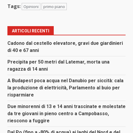
Tags:
Opinioni
primo piano
ARTICOLI RECENTI
Cadono dal cestello elevatore, gravi due giardinieri
di 40 e 67 anni
Precipita per 50 metri dal Latemar, morta una
ragazza di 14 anni
A Budapest poca acqua nel Danubio per siccità: cala
la produzione di elettricità, Parlamento al buio per
risparmiare
Due minorenni di 13 e 14 anni trascinate e molestate
da tre giovani in pieno centro a Campobasso,
riescono a fuggire
Dal Po (fino a -80% di acqua) ai laghi del Nord e del