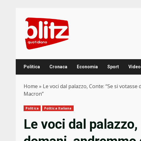
Skip
to
content
Politica
Cronaca
Economia
Sport
Video
Home
»
Le voci dal palazzo, Conte: “Se si votasse 
Macron”
Politica
Politica Italiana
Le voci dal palazzo,