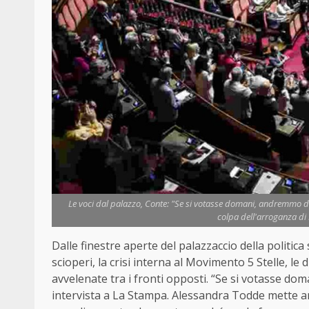
Le voci dal palazzo, Conte: "Se si votasse domani, andremmo da so
colpa dell'arroganza di 
Dalle finestre aperte del palazzaccio della politica s
scioperi, la crisi interna al Movimento 5 Stelle, le
avvelenate tra i fronti opposti. “Se si votasse d
intervista a La Stampa. Alessandra Todde mette a