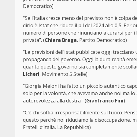
Democratico)
“Se l’Italia cresce meno del previsto non è colpa d
dirlo è Istat che riduce il pil del 2024 allo 0,5. Pe
numero di persone che rinunciano a curarsi per i lun
privata”. (
Chiara Braga
, Partito Democratico)
“Le previsioni dell’Istat pubblicate oggi traccia
propaganda del governo. Oggi la dura realtà emerg
quanto questo governo sia completamente scollato 
Licheri
, Movimento 5 Stelle)
“Giorgia Meloni ha fatto un piccolo autentico cap
solo per la volontà, che avevamo anche noi ma lo si
autorevolezza alla destra”. (
Gianfranco Fini
)
“C’è chi soffia irresponsabilmente sul fuoco. Penso
questo perché noi riduciamo la disoccupazione, mentr
Fratelli d’Italia, La Repubblica)