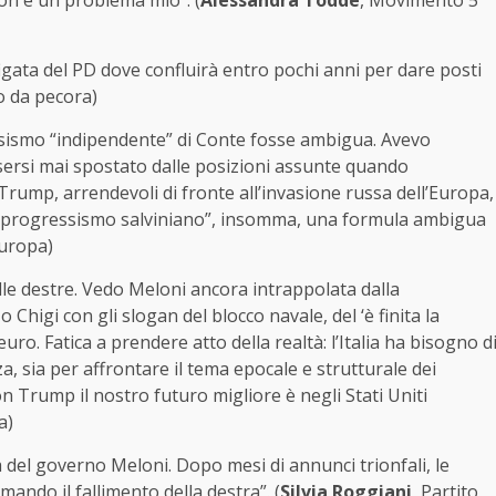
non è un problema mio”. (
Alessandra Todde
, Movimento 5
figata del PD dove confluirà entro pochi anni per dare posti
o da pecora)
ssismo “indipendente” di Conte fosse ambigua. Avevo
sersi mai spostato dalle posizioni assunte quando
Trump, arrendevoli di fronte all’invasione russa dell’Europa,
 di “progressismo salviniano”, insomma, una formula ambigua
Europa)
lle destre. Vedo Meloni ancora intrappolata dalla
Chigi con gli slogan del blocco navale, del ‘è finita la
’euro. Fatica a prendere atto della realtà: l’Italia ha bisogno d
za, sia per affrontare il tema epocale e strutturale dei
 Trump il nostro futuro migliore è negli Stati Uniti
a)
del governo Meloni. Dopo mesi di annunci trionfali, le
mando il fallimento della destra”. (
Silvia Roggiani
, Partito