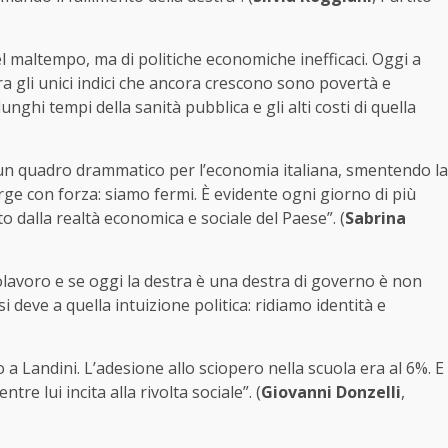
el maltempo, ma di politiche economiche inefficaci. Oggi a
r ora gli unici indici che ancora crescono sono povertà e
ghi tempi della sanità pubblica e gli alti costi di quella
no un quadro drammatico per l’economia italiana, smentendo la
e con forza: siamo fermi. È evidente ogni giorno di più
dalla realtà economica e sociale del Paese”. (
Sabrina
olavoro e se oggi la destra è una destra di governo è non
 deve a quella intuizione politica: ridiamo identità e
 a Landini. L’adesione allo sciopero nella scuola era al 6%. E
e lui incita alla rivolta sociale”. (
Giovanni Donzelli
,