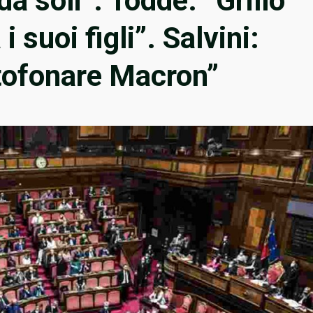
 soli”. Todde: “Grillo
suoi figli”. Salvini:
itofonare Macron”