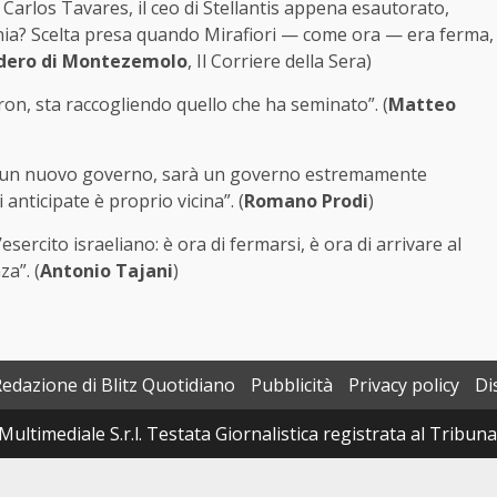
Carlos Tavares, il ceo di Stellantis appena esautorato,
onia? Scelta presa quando Mirafiori — come ora — era ferma,
dero di Montezemolo
, Il Corriere della Sera)
on, sta raccogliendo quello che ha seminato”. (
Matteo
 di un nuovo governo, sarà un governo estremamente
i anticipate è proprio vicina”. (
Romano Prodi
)
sercito israeliano: è ora di fermarsi, è ora di arrivare al
za”. (
Antonio Tajani
)
Redazione di Blitz Quotidiano
Pubblicità
Privacy policy
Di
Multimediale S.r.l. Testata Giornalistica registrata al Tribun