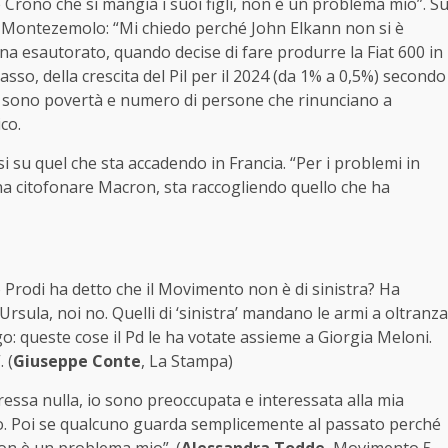
rono che si mangia i suoi figli, non è un problema mio”. S
i Montezemolo: “Mi chiedo perché John Elkann non si è
ena esautorato, quando decise di fare produrre la Fiat 600 in
basso, della crescita del Pil per il 2024 (da 1% a 0,5%) secondo
cono sono povertà e numero di persone che rinunciano a
co.
i su quel che sta accadendo in Francia. “Per i problemi in
gna citofonare Macron, sta raccogliendo quello che ha
Prodi ha detto che il Movimento non è di sinistra? Ha
Ursula, noi no. Quelli di ‘sinistra’ mandano le armi a oltranza
go: queste cose il Pd le ha votate assieme a Giorgia Meloni.
 (
Giuseppe Conte
, La Stampa)
eressa nulla, io sono preoccupata e interessata alla mia
mo. Poi se qualcuno guarda semplicemente al passato perché