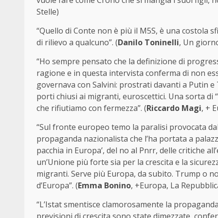
vuole fare come Crono che si mangia i suoi figli, 
Stelle)
“Quello di Conte non è più il M5S, è una costola s
di rilievo a qualcuno”. (
Danilo Toninelli
, Un giorn
“Ho sempre pensato che la definizione di progre
ragione e in questa intervista conferma di non es
governava con Salvini: prostrati davanti a Putin e 
porti chiusi ai migranti, euroscettici. Una sorta
che rifiutiamo con fermezza”. (
Riccardo Magi
, + 
“Sul fronte europeo temo la paralisi provocata da
propaganda nazionalista che l’ha portata a palazzo 
pacchia in Europa’, del no al Pnrr, delle critiche all
un’Unione più forte sia per la crescita e la sicurez
migranti. Serve più Europa, da subito. Trump o non
d’Europa”. (
Emma Bonino
, +Europa, La Repubblic
“L’Istat smentisce clamorosamente la propaganda 
previsioni di crescita sono state dimezzate, confer