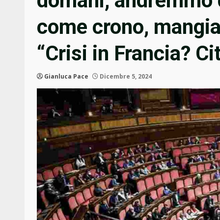
domani, andremmo da
come crono, mangia i 
“Crisi in Francia? C
Gianluca Pace
Dicembre 5, 2024