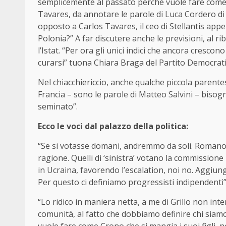
semplicemente al passato perché vuole fare come C
Tavares, da annotare le parole di Luca Cordero d
opposto a Carlos Tavares, il ceo di Stellantis app
Polonia?” A far discutere anche le previsioni, al ri
l’Istat. “Per ora gli unici indici che ancora cres
curarsi” tuona Chiara Braga del Partito Democrati
Nel chiacchiericcio, anche qualche piccola parentes
Francia – sono le parole di Matteo Salvini – biso
seminato”.
Ecco le voci dal palazzo della politica:
“Se si votasse domani, andremmo da soli. Romano 
ragione. Quelli di ‘sinistra’ votano la commissione 
in Ucraina, favorendo l’escalation, noi no. Aggiun
Per questo ci definiamo progressisti indipendenti”.
“Lo ridico in maniera netta, a me di Grillo non int
comunità, al fatto che dobbiamo definire chi sia