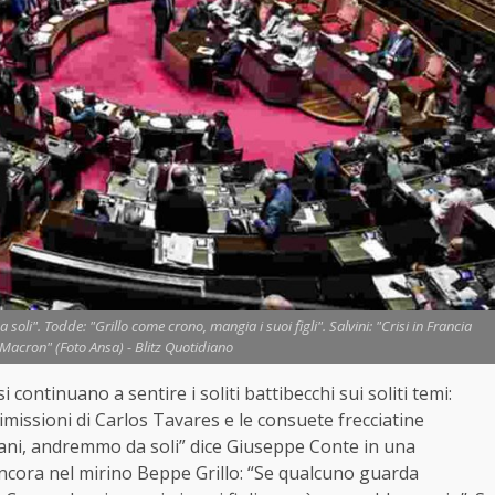
li". Todde: "Grillo come crono, mangia i suoi figli". Salvini: "Crisi in Francia
Macron" (Foto Ansa) - Blitz Quotidiano
i continuano a sentire i soliti battibecchi sui soliti temi:
 dimissioni di Carlos Tavares e le consuete frecciatine
omani, andremmo da soli” dice Giuseppe Conte in una
ncora nel mirino Beppe Grillo: “Se qualcuno guarda