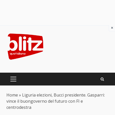
×
Skip
to
content
PRIMARY
MENU
Home
»
Liguria elezioni, Bucci presidente. Gasparri:
vince il buongoverno del futuro con FI e
centrodestra