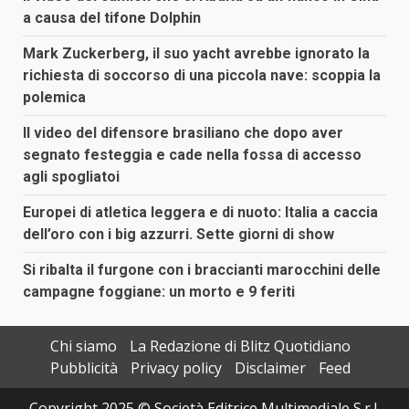
a causa del tifone Dolphin
Mark Zuckerberg, il suo yacht avrebbe ignorato la
richiesta di soccorso di una piccola nave: scoppia la
polemica
Il video del difensore brasiliano che dopo aver
segnato festeggia e cade nella fossa di accesso
agli spogliatoi
Europei di atletica leggera e di nuoto: Italia a caccia
dell’oro con i big azzurri. Sette giorni di show
Si ribalta il furgone con i braccianti marocchini delle
campagne foggiane: un morto e 9 feriti
Chi siamo
La Redazione di Blitz Quotidiano
Pubblicità
Privacy policy
Disclaimer
Feed
Copyright 2025 © Società Editrice Multimediale S.r.l.