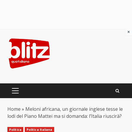
×
Skip
to
content
PRIMARY
MENU
Home
»
Meloni africana, un giornale inglese tesse le
lodi del Piano Mattei ma si domanda: l’Italia riuscirà?
Politica
Politica Italiana