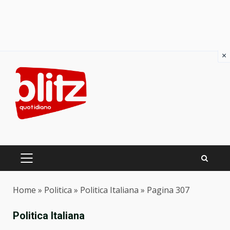
×
Skip
to
content
PRIMARY
MENU
Home
»
Politica
»
Politica Italiana
»
Pagina 307
Politica Italiana