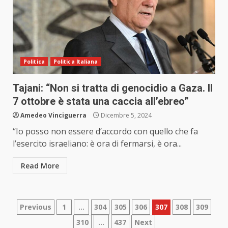
Politica
Politica Italiana
Tajani: “Non si tratta di genocidio a Gaza. Il
7 ottobre è stata una caccia all’ebreo”
Amedeo Vinciguerra
Dicembre 5, 2024
“Io posso non essere d’accordo con quello che fa
l’esercito israeliano: è ora di fermarsi, è ora...
Read More
Paginazione
Previous
1
…
304
305
306
307
308
309
310
…
437
Next