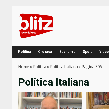
Skip
to
content
Politica
Cronaca
Economia
Sport
Video
Home
»
Politica
»
Politica Italiana
»
Pagina 306
Politica Italiana