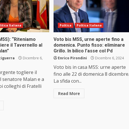
litica Italiana
Politica
Politica Italiana
(M5S): “Riteniamo
Voto bis M5S, urne aperte fino a
iere il Tavernello al
domenica. Punto fisso: eliminare
lan”
Grillo. In bilico l’asse col Pd
ciguerra
Dicembre 6,
Enrico Pirondini
Dicembre 6, 2024
Voto bis in casa M5S: urne aperte
rgente togliere il
fino alle 22 di domenica 8 dicembre
l senatore Malan e a
La sfida con...
i colleghi di Fratelli
Read More