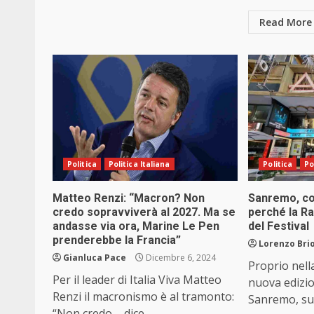
Read More
Politica
Politica Italiana
Politica
Po
Matteo Renzi: “Macron? Non
Sanremo, co
credo sopravviverà al 2027. Ma se
perché la Ra
andasse via ora, Marine Le Pen
del Festival
prenderebbe la Francia”
Lorenzo Brio
Gianluca Pace
Dicembre 6, 2024
Proprio nella
Per il leader di Italia Viva Matteo
nuova edizio
Renzi il macronismo è al tramonto:
Sanremo, sull
“Non credo – dice...