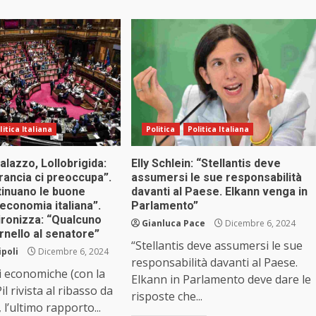
litica Italiana
Politica
Politica Italiana
palazzo, Lollobrigida:
Elly Schlein: “Stellantis deve
Francia ci preoccupa”.
assumersi le sue responsabilità
tinuano le buone
davanti al Paese. Elkann venga in
’economia italiana”.
Parlamento”
ironizza: “Qualcuno
Gianluca Pace
Dicembre 6, 2024
ernello al senatore”
“Stellantis deve assumersi le sue
ipoli
Dicembre 6, 2024
responsabilità davanti al Paese.
i economiche (con la
Elkann in Parlamento deve dare le
il rivista al ribasso da
risposte che...
, l’ultimo rapporto...