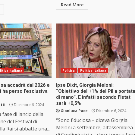
Read More
litica Italiana
Politica
Politica Italiana
sa accadrà dal 2026 e
Ipse Dixit, Giorgia Meloni:
i ha perso l’esclusiva
“Obiettivo del +1% del Pil a portat
di mano”. E infatti secondo l’Istat
sarà +0,5%
tti
Dicembre 6, 2024
Gianluca Pace
Dicembre 6, 2024
 fase di lancio della
“Sono fiduciosa – diceva Giorgia
ne del Festival di
Meloni a settembre, all’assemblea
a Rai si abbatte una...
di Confindustria – che si possa fare