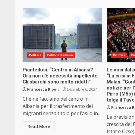
Politica
Politica Italiana
Politica
Po
Piantedosi: “Centro in Albania?
Le voci dal 
Ora non c’è necessità impellente.
“La crisi in 
Gli sbarchi sono molto ridotti”
Malan: “Con
notizie per l
Francesca Ripoli
Dicembre 6, 2024
Pirro (M5s) 
Che ne facciamo del centro in
tolga il Tav
Albania per il trasferimento dei
Francesca R
migranti senza titolo per l’asilo in...
Le prevision
crescita del P
Read More
Istat e Ocse)