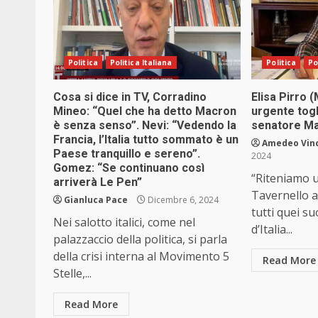
Politica
Politica Italiana
Politica
Po
Cosa si dice in TV, Corradino
Elisa Pirro 
Mineo: “Quel che ha detto Macron
urgente togl
è senza senso”. Nevi: “Vedendo la
senatore Ma
Francia, l’Italia tutto sommato è un
Amedeo Vin
Paese tranquillo e sereno”.
2024
Gomez: “Se continuano così
“Riteniamo u
arriverà Le Pen”
Tavernello a
Gianluca Pace
Dicembre 6, 2024
tutti quei suo
Nei salotto italici, come nel
d’Italia...
palazzaccio della politica, si parla
della crisi interna al Movimento 5
Read More
Stelle,...
Read More