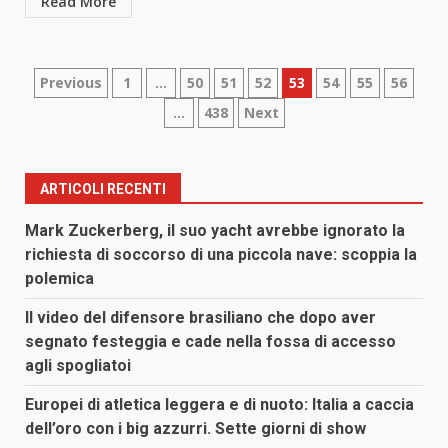
Read More
Paginazione
Previous
1
…
50
51
52
53
54
55
56
…
438
Next
degli
articoli
ARTICOLI RECENTI
Mark Zuckerberg, il suo yacht avrebbe ignorato la
richiesta di soccorso di una piccola nave: scoppia la
polemica
Il video del difensore brasiliano che dopo aver
segnato festeggia e cade nella fossa di accesso
agli spogliatoi
Europei di atletica leggera e di nuoto: Italia a caccia
dell’oro con i big azzurri. Sette giorni di show