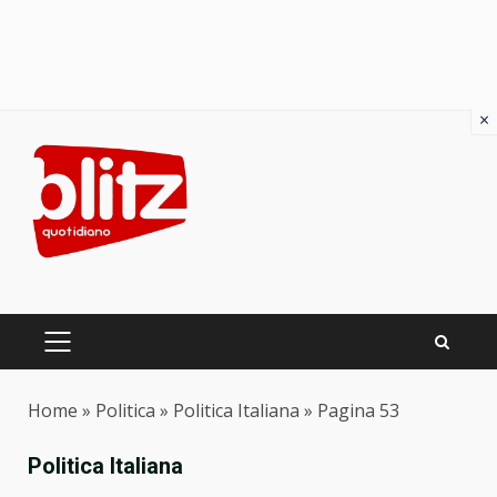
×
Skip
to
content
PRIMARY
MENU
Home
»
Politica
»
Politica Italiana
»
Pagina 53
Politica Italiana