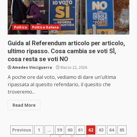
Politica
Politica Italiana
Guida al Referendum articolo per articolo,
ultimo ripasso. Cosa cambia se voti SÌ,
cosa resta se voti NO
Amedeo Vinciguerra
Marzo 22, 2026
A poche ore dal voto, vediamo di dare un’ultima
ripassata al quesito refendario, il quesito che
troveremo...
Read More
Paginazione
Previous
1
…
59
60
61
62
63
64
65