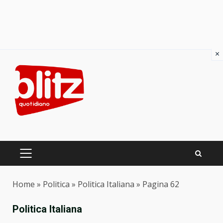
×
Skip
to
content
PRIMARY
MENU
Home
»
Politica
»
Politica Italiana
»
Pagina 62
Politica Italiana