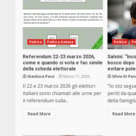
Politica
Politica Italiana
Politica
Po
Referendum 22-23 marzo 2026,
Salvini: “Inc
come e quando si vota e fac simile
bosco dopo 
della scheda elettorale
evitare pol
Gianluca Pace
Marzo 17, 2026
Silvia Di Pa
Il 22 e 23 marzo 2026 gli elettori
“Io sto segu
italiani sono chiamati alle urne per
periti da qua
il referendum sulla...
della famigli
Read More
Read More