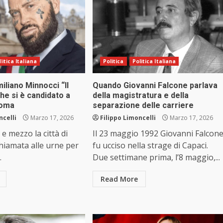
litica Italiana
Politica
Politica Italiana
iliano Minnocci “Il
Quando Giovanni Falcone parlava
che si è candidato a
della magistratura e della
Roma
separazione delle carriere
ncelli
Marzo 17, 2026
Filippo Limoncelli
Marzo 17, 2026
e mezzo la città di
Il 23 maggio 1992 Giovanni Falcon
hiamata alle urne per
fu ucciso nella strage di Capaci.
.
Due settimane prima, l’8 maggio,...
Read More