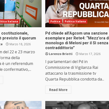
litica Italiana
Politica
Politica Italiana
costituzionale,
Pd chiede all’Agcom una sanzione
è previsto il quorum
esemplare per Rete4: “Mezz’ora d
monologo di Meloni per il Sì senza
ce
Marzo 18, 2026
contraddittorio”
m del 22 e 23 marzo
Lorenzo Briotti
Marzo 17, 2026
iforma della
I parlamentari del Pd in
a è un referendum
Commissione di Vigilanza Rai
e confermativo,...
attaccano la trasmissione tv
Quarta Repubblica condotta da...
Read More