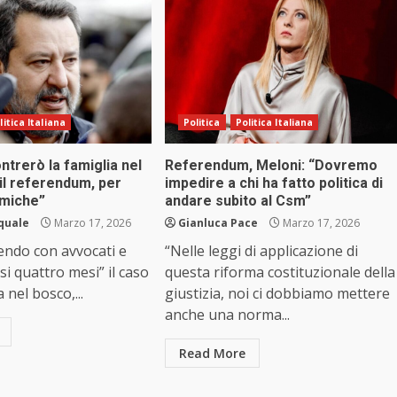
litica Italiana
Politica
Politica Italiana
ontrerò la famiglia nel
Referendum, Meloni: “Dovremo
il referendum, per
impedire a chi ha fatto politica di
emiche”
andare subito al Csm”
squale
Marzo 17, 2026
Gianluca Pace
Marzo 17, 2026
endo con avvocati e
“Nelle leggi di applicazione di
si quattro mesi” il caso
questa riforma costituzionale della
a nel bosco,...
giustizia, noi ci dobbiamo mettere
anche una norma...
Read More