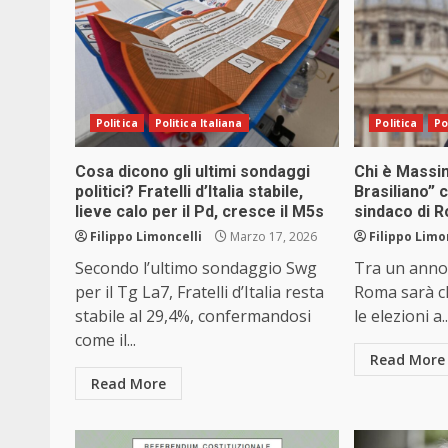
Politica
Politica Italiana
Politica
Po
Cosa dicono gli ultimi sondaggi
Chi è Massim
politici? Fratelli d’Italia stabile,
Brasiliano” 
lieve calo per il Pd, cresce il M5s
sindaco di 
Filippo Limoncelli
Marzo 17, 2026
Filippo Limo
Secondo l’ultimo sondaggio Swg
Tra un anno 
per il Tg La7, Fratelli d’Italia resta
Roma sarà c
stabile al 29,4%, confermandosi
le elezioni a..
come il...
Read More
Read More