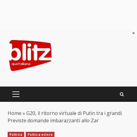
×
Skip
to
content
PRIMARY
MENU
Home
»
G20, il ritorno virtuale di Putin tra i grandi.
Previste domande imbarazzanti allo Zar
Politica
Politica estera