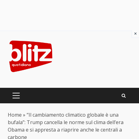
×
Skip
to
content
PRIMARY
MENU
Home
»
“Il cambiamento climatico globale è una
bufala”: Trump cancella le norme sul clima dell’era
Obama e si appresta a riaprire anche le centrali a
carbone