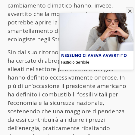
cambiamento climatico hanno, invece,
avvertito che la mossa è molto pericolosa e
potrebbe aprire la strada allo
smantellamento di altre politiche
ecologiste negli Stati Uniti.
Sin dal suo ritorno alla Casa Bianca Trump
NESSUNO CI AVEVA AVVERTITO
ha cercato di abrogare le norme che i suoi
Fastidio terribile
alleati nel settore petrolifero e del gas
hanno definito eccessivamente onerose. In
più di un’occasione il presidente americano
ha definito i combustibili fossili vitali per
l’economia e la sicurezza nazionale,
sostenendo che una maggiore dipendenza
da essi contribuirà a ridurre i prezzi
dell’energia, praticamente ribaltando