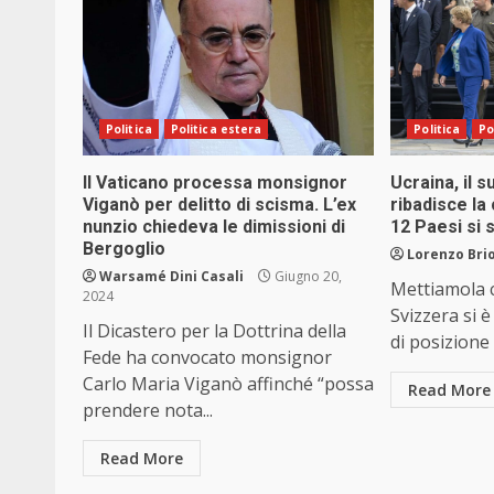
Politica
Politica estera
Politica
Po
Il Vaticano processa monsignor
Ucraina, il 
Viganò per delitto di scisma. L’ex
ribadisce l
nunzio chiedeva le dimissioni di
12 Paesi si s
Bergoglio
Lorenzo Brio
Warsamé Dini Casali
Giugno 20,
Mettiamola co
2024
Svizzera si 
Il Dicastero per la Dottrina della
di posizione 
Fede ha convocato monsignor
Carlo Maria Viganò affinché “possa
Read More
prendere nota...
Read More