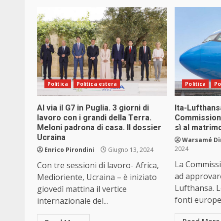
Politica
Politica estera
Politica
Po
Al via il G7 in Puglia. 3 giorni di
Ita-Lufthans
lavoro con i grandi della Terra.
Commissione
Meloni padrona di casa. Il dossier
sì al matrim
Ucraina
Warsamé Din
2024
Enrico Pirondini
Giugno 13, 2024
La Commissi
Con tre sessioni di lavoro- Africa,
ad approvare
Medioriente, Ucraina – è iniziato
Lufthansa. 
giovedì mattina il vertice
fonti europee
internazionale del...