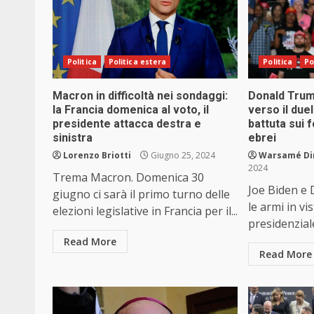
Politica
Politica estera
Politica
Po
Macron in difficoltà nei sondaggi:
Donald Trump
la Francia domenica al voto, il
verso il duel
presidente attacca destra e
battuta sui f
sinistra
ebrei
Lorenzo Briotti
Giugno 25, 2024
Warsamé Din
2024
Trema Macron. Domenica 30
Joe Biden e
giugno ci sarà il primo turno delle
le armi in vi
elezioni legislative in Francia per il...
presidenziale
Read More
Read More