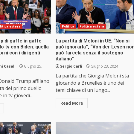
litica estera
Politica
Politica estera
 di gaffe in gaffe
La partita di Meloni in UE: “Non si
lo tv con Biden: quella
può ignorarla”, “Von der Leyen no
orni con i dirigenti
può farcela senza il sostegno
italiano”
i Casali
Giugno 25,
Sergio Carli
Giugno 23, 2024
La partita che Giorgia Meloni sta
 Donald Trump affilano
giocando a Bruxelles è uno dei
sta del primo duello
temi chiave di un lungo...
 in tv giovedì...
Read More