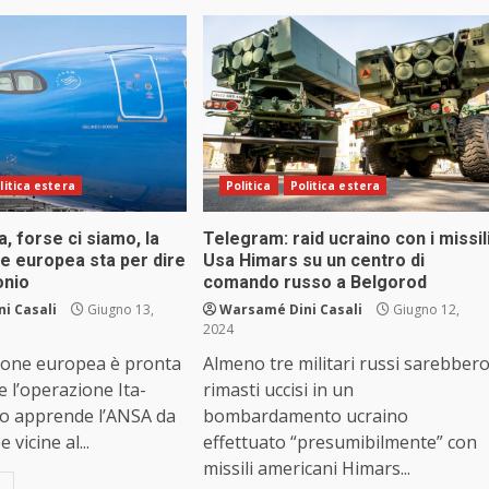
litica estera
Politica
Politica estera
a, forse ci siamo, la
Telegram: raid ucraino con i missil
 europea sta per dire
Usa Himars su un centro di
onio
comando russo a Belgorod
i Casali
Giugno 13,
Warsamé Dini Casali
Giugno 12,
2024
one europea è pronta
Almeno tre militari russi sarebber
 l’operazione Ita-
rimasti uccisi in un
Lo apprende l’ANSA da
bombardamento ucraino
 vicine al...
effettuato “presumibilmente” con
missili americani Himars...