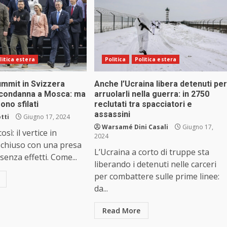
litica estera
Politica
Politica estera
summit in Svizzera
Anche l’Ucraina libera detenuti per
a condanna a Mosca: ma
arruolarli nella guerra: in 2750
ono sfilati
reclutati tra spacciatori e
assassini
tti
Giugno 17, 2024
Warsamé Dini Casali
Giugno 17,
sì: il vertice in
2024
è chiuso con una presa
L’Ucraina a corto di truppe sta
senza effetti. Come...
liberando i detenuti nelle carceri
per combattere sulle prime linee:
da...
Read More