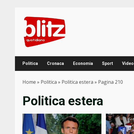
Skip
to
content
Politica
Cronaca
Economia
Sport
Video
Home
»
Politica
»
Politica estera
»
Pagina 210
Politica estera