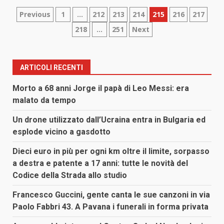
Paginazione
Previous
1
…
212
213
214
215
216
217
218
…
251
Next
degli
articoli
ARTICOLI RECENTI
Morto a 68 anni Jorge il papà di Leo Messi: era
malato da tempo
Un drone utilizzato dall’Ucraina entra in Bulgaria ed
esplode vicino a gasdotto
Dieci euro in più per ogni km oltre il limite, sorpasso
a destra e patente a 17 anni: tutte le novità del
Codice della Strada allo studio
Francesco Guccini, gente canta le sue canzoni in via
Paolo Fabbri 43. A Pavana i funerali in forma privata