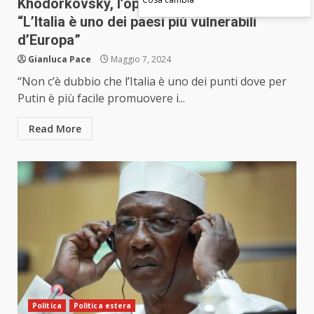
Khodorkovsky, l’oppositore di Putin:
“L’Italia è uno dei paesi più vulnerabili
d’Europa”
Gianluca Pace
Maggio 7, 2024
“Non c’è dubbio che l’Italia è uno dei punti dove per
Putin è più facile promuovere i...
Read More
Politica
Politica estera