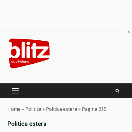
×
Skip
to
content
PRIMARY
MENU
Home
»
Politica
»
Politica estera
»
Pagina 215
Politica estera