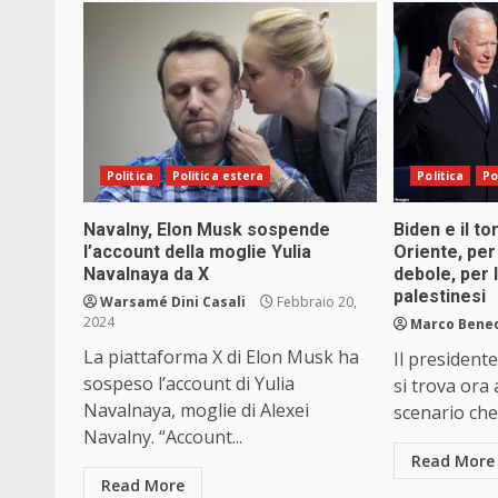
Politica
Politica estera
Politica
Po
Navalny, Elon Musk sospende
Biden e il t
l’account della moglie Yulia
Oriente, per
Navalnaya da X
debole, per 
palestinesi
Warsamé Dini Casali
Febbraio 20,
2024
Marco Bene
La piattaforma X di Elon Musk ha
Il president
sospeso l’account di Yulia
si trova ora 
Navalnaya, moglie di Alexei
scenario che
Navalny. “Account...
Read More
Read More