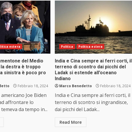
litica estera
Politica
Politica estera
ormentone del Medio
India e Cina sempre ai ferri corti, il
 la destra è troppo
terreno di scontro dai picchi del
la sinistra è poco pro
Ladak si estende all’oceano
Indiano
detto
Febbraio 18, 2024
Marco Benedetto
Febbraio 18, 2024
e americano Joe Biden
India e Cina sempre ai ferri corti, il
ad affrontare lo
terreno di scontro si ingrandisce,
 temeva da tempo in...
dai picchi del Ladak...
Read More