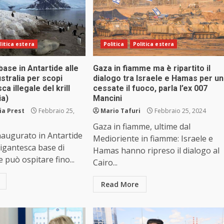
litica estera
Politica
Politica estera
base in Antartide alle
Gaza in fiamme ma è ripartito il
ustralia per scopi
dialogo tra Israele e Hamas per un
ca illegale del krill
cessate il fuoco, parla l’ex 007
ia)
Mancini
ia Prest
Febbraio 25,
Mario Tafuri
Febbraio 25, 2024
Gaza in fiamme, ultime dal
naugurato in Antartide
Medioriente in fiamme: Israele e
igantesca base di
Hamas hanno ripreso il dialogo al
 può ospitare fino...
Cairo...
Read More