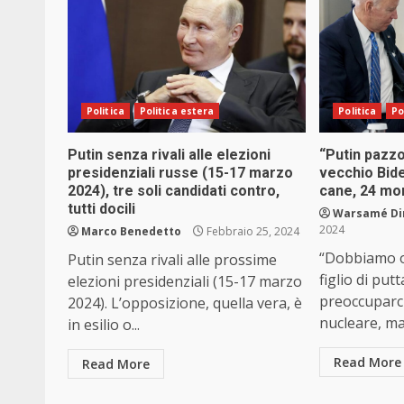
Politica
Politica estera
Politica
Po
Putin senza rivali alle elezioni
“Putin pazzo 
presidenziali russe (15-17 marzo
vecchio Bid
2024), tre soli candidati contro,
cane, 24 mor
tutti docili
Warsamé Din
2024
Marco Benedetto
Febbraio 25, 2024
“Dobbiamo o
Putin senza rivali alle prossime
figlio di pu
elezioni presidenziali (15-17 marzo
preoccuparci
2024). L’opposizione, quella vera, è
nucleare, ma 
in esilio o...
Read More
Read More