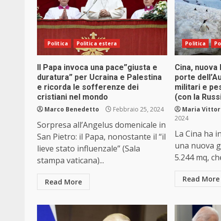
Politica
Politica estera
Politica
Po
Il Papa invoca una pace”giusta e
Cina, nuova 
duratura” per Ucraina e Palestina
porte dell’A
e ricorda le sofferenze dei
militari e pes
cristiani nel mondo
(con la Russ
Marco Benedetto
Febbraio 25, 2024
Maria Vittor
2024
Sorpresa all’Angelus domenicale in
La Cina ha i
San Pietro: il Papa, nonostante il “il
una nuova g
lieve stato influenzale” (Sala
5.244 mq, che
stampa vaticana)...
Read More
Read More