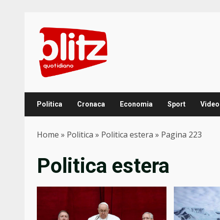
Skip
to
content
Politica
Cronaca
Economia
Sport
Video
Home
»
Politica
»
Politica estera
»
Pagina 223
Politica estera