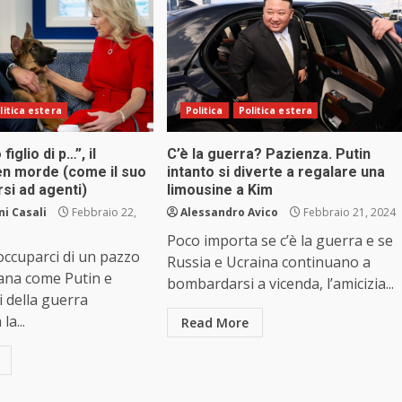
litica estera
Politica
Politica estera
figlio di p…”, il
C’è la guerra? Pazienza. Putin
en morde (come il suo
intanto si diverte a regalare una
si ad agenti)
limousine a Kim
i Casali
Febbraio 22,
Alessandro Avico
Febbraio 21, 2024
Poco importa se c’è la guerra e se
ccuparci di un pazzo
Russia e Ucraina continuano a
ttana come Putin e
bombardarsi a vicenda, l’amicizia...
 della guerra
la...
Read More