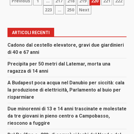
Paginazione
Previous
1
…
217
218
219
220
221
222
223
…
250
Next
degli
articoli
ARTICOLI RECENTI
Cadono dal cestello elevatore, gravi due giardinieri
di 40 e 67 anni
Precipita per 50 metri dal Latemar, morta una
ragazza di 14 anni
A Budapest poca acqua nel Danubio per siccità: cala
la produzione di elettricità, Parlamento al buio per
risparmiare
Due minorenni di 13 e 14 anni trascinate e molestate
da tre giovani in pieno centro a Campobasso,
riescono a fuggire