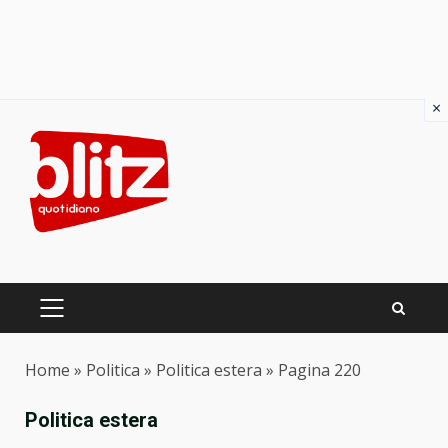
×
Skip
to
content
PRIMARY
MENU
Home
»
Politica
»
Politica estera
»
Pagina 220
Politica estera