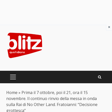
×
Skip
to
content
PRIMARY
MENU
Home
»
Prima il 7 ottobre, poi il 21, ora il 15
novembre. Il continuo rinvio della messa in onda
sulla Rai di No Other Land. Fratoianni: “Decisione
grottesca”