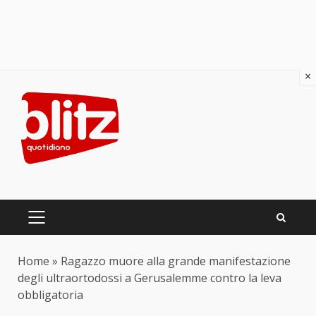
×
Skip
to
content
PRIMARY
MENU
Home
»
Ragazzo muore alla grande manifestazione
degli ultraortodossi a Gerusalemme contro la leva
obbligatoria