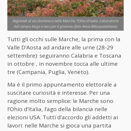
Regionali al via domenica nelle Marche, l’Ohio d’Italia. Laboratorio
del campo largo e test per il governo (foto Ansa-Blitzquotidiano)
Tutti gli occhi sulle Marche, la prima con la
Valle D’Aosta ad andare alle urne (28-29
settembre): seguiranno Calabria e Toscana
in ottobre , in novembre tocca alle ultime
tre (Campania, Puglia, Veneto).
Ma è il primo appuntamento elettorale a
suscitare curiosità e interesse. Per una
ragione molto semplice: le Marche sono
l’Ohio d’Italia, l’ago della bilancia nelle
elezioni USA. Tutti d’accordo gli addetti ai
lavori: nelle Marche si gioca una partita