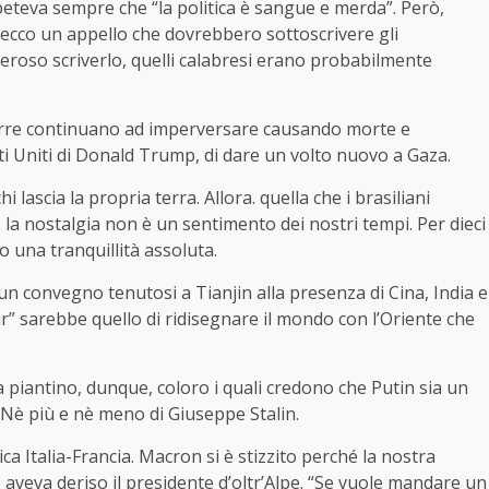
ipeteva sempre che “la politica è sangue e merda”. Però,
: ecco un appello che dovrebbero sottoscrivere gli
overoso scriverlo, quelli calabresi erano probabilmente
erre continuano ad imperversare causando morte e
ti Uniti di Donald Trump, di dare un volto nuovo a Gaza.
lascia la propria terra. Allora. quella che i brasiliani
 la nostalgia non è un sentimento dei nostri tempi. Per dieci
 una tranquillità assoluta.
n convegno tenutosi a Tianjin alla presenza di Cina, India e
r” sarebbe quello di ridisegnare il mondo con l’Oriente che
La piantino, dunque, coloro i quali credono che Putin sia un
 Nè più e nè meno di Giuseppe Stalin.
Italia-Francia. Macron si è stizzito perché la nostra
aveva deriso il presidente d’oltr’Alpe. “Se vuole mandare un