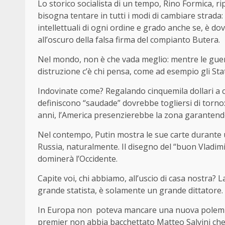
Lo storico socialista di un tempo, Rino Formica, r
bisogna tentare in tutti i modi di cambiare strada
intellettuali di ogni ordine e grado anche se, è d
all’oscuro della falsa firma del compianto Butera.
Nel mondo, non è che vada meglio: mentre le gu
distruzione c’è chi pensa, come ad esempio gli Sta
Indovinate come? Regalando cinquemila dollari a chi 
definiscono “saudade” dovrebbe togliersi di torno:
anni, l’America presenzierebbe la zona garantendo
Nel contempo, Putin mostra le sue carte durante u
Russia, naturalmente. Il disegno del “buon Vladimi
dominerà l’Occidente.
Capite voi, chi abbiamo, all’uscio di casa nostra? 
grande statista, è solamente un grande dittatore.
In Europa non poteva mancare una nuova polemica 
premier non abbia bacchettato Matteo Salvini che 