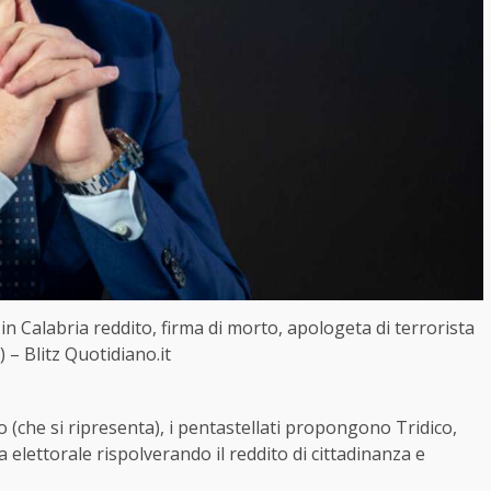
e in Calabria reddito, firma di morto, apologeta di terrorista
 – Blitz Quotidiano.it
(che si ripresenta), i pentastellati propongono Tridico,
elettorale rispolverando il reddito di cittadinanza e