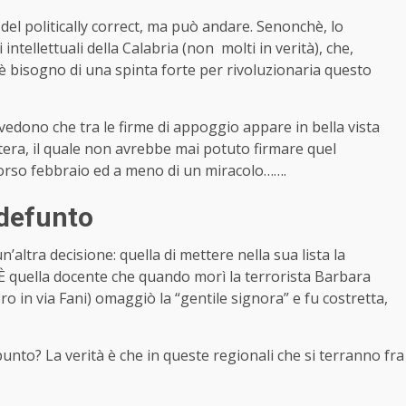
 del politically correct, ma può andare. Senonchè, lo
intellettuali della Calabria (non molti in verità), che,
C’è bisogno di una spinta forte per rivoluzionaria questo
vedono che tra le firme di appoggio appare in bella vista
tera, il quale non avrebbe mai potuto firmare quel
orso febbraio ed a meno di un miracolo…….
 defunto
un’altra decisione: quella di mettere nella sua lista la
? È quella docente che quando morì la terrorista Barbara
o in via Fani) omaggiò la “gentile signora” e fu costretta,
 punto? La verità è che in queste regionali che si terranno fra