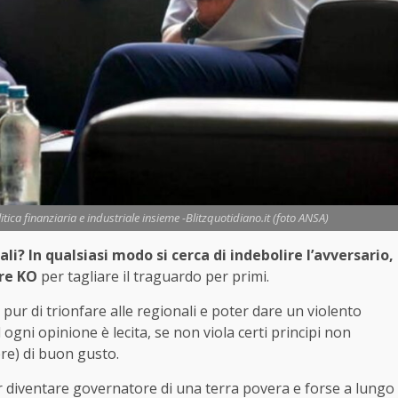
itica finanziaria e industriale insieme -Blitzquotidiano.it (foto ANSA)
li? In qualsiasi modo si cerca di indebolire l’avversario,
ere KO
per tagliare il traguardo per primi.
pur di trionfare alle regionali e poter dare un violento
ogni opinione è lecita, se non viola certi principi non
re) di buon gusto.
er diventare governatore di una terra povera e forse a lungo