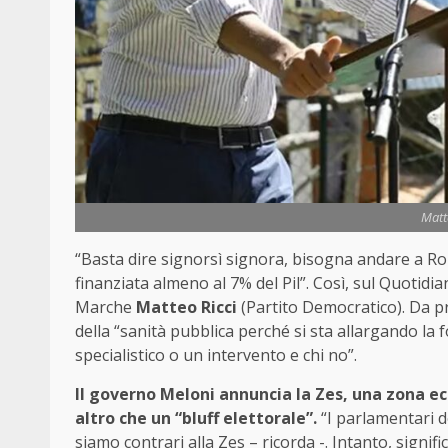
Matt
“Basta dire signorsì signora, bisogna andare a Rom
finanziata almeno al 7% del Pil”. Così, sul Quotidi
Marche
Matteo Ricci
(Partito Democratico). Da pr
della “sanità pubblica perché si sta allargando la
specialistico o un intervento e chi no”.
Il governo Meloni annuncia la Zes, una zona ec
altro che un “bluff elettorale”.
“I parlamentari de
siamo contrari alla Zes – ricorda -. Intanto, signi