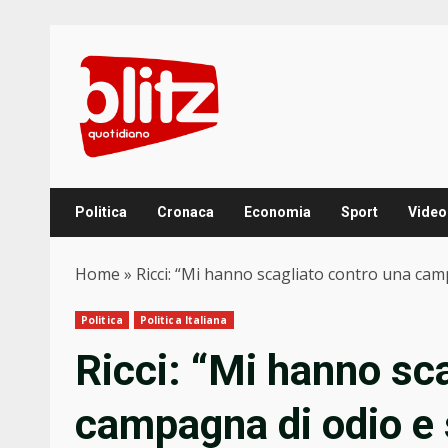
Skip
to
content
Politica
Cronaca
Economia
Sport
Video
Home
»
Ricci: “Mi hanno scagliato contro una ca
Politica
Politica Italiana
Ricci: “Mi hanno sc
campagna di odio e