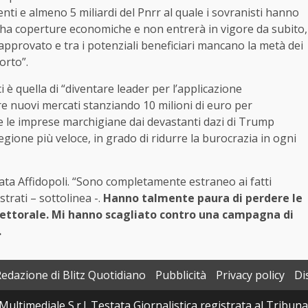
nti e almeno 5 miliardi del Pnrr al quale i sovranisti hanno
 ha coperture economiche e non entrerà in vigore da subito,
approvato e tra i potenziali beneficiari mancano la metà dei
orto”.
ci è quella di “diventare leader per l’applicazione
care nuovi mercati stanziando 10 milioni di euro per
re le imprese marchigiane dai devastanti dazi di Trump
ione più veloce, in grado di ridurre la burocrazia in ogni
ata Affidopoli. “Sono completamente estraneo ai fatti
trati – sottolinea -.
Hanno talmente paura di perdere le
ettorale. Mi hanno scagliato contro una campagna di
.
Redazione di Blitz Quotidiano
Pubblicità
Privacy policy
Di
Multimediale S.r.l. Testata Giornalistica registrata al Tribun