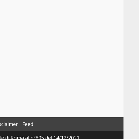
sclaimer
Feed
ale di Roma al n°805 del 14/12/2021