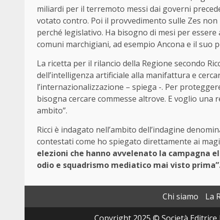
miliardi per il terremoto messi dai governi precede
votato contro. Poi il provvedimento sulle Zes non
perché legislativo. Ha bisogno di mesi per essere 
comuni marchigiani, ad esempio Ancona e il suo p
La ricetta per il rilancio della Regione secondo Ric
dell’intelligenza artificiale alla manifattura e cer
l’internazionalizzazione – spiega -. Per protegge
bisogna cercare commesse altrove. E voglio una reg
ambito”.
Ricci è indagato nell’ambito dell’indagine denomin
contestati come ho spiegato direttamente ai magis
elezioni che hanno avvelenato la campagna el
odio e squadrismo mediatico mai visto prima”
Chi siamo
La 
Copyright 2025 © Società Editrice 