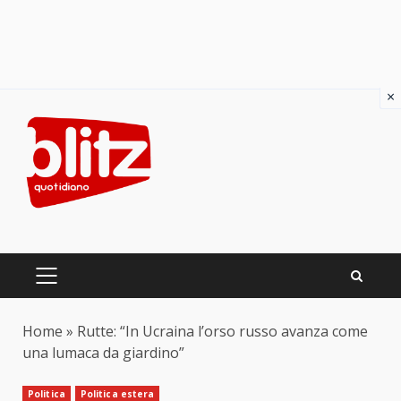
×
Skip
to
content
PRIMARY
MENU
Home
»
Rutte: “In Ucraina l’orso russo avanza come
una lumaca da giardino”
Politica
Politica estera