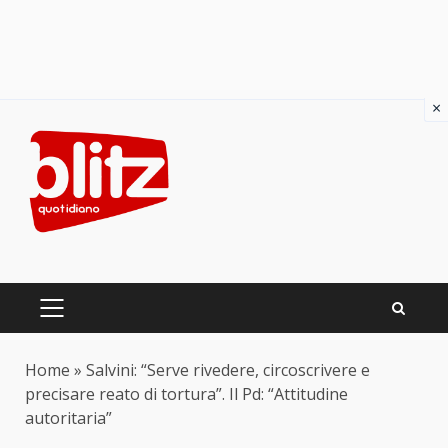
×
Skip
to
content
PRIMARY
MENU
Home
»
Salvini: “Serve rivedere, circoscrivere e
precisare reato di tortura”. Il Pd: “Attitudine
autoritaria”