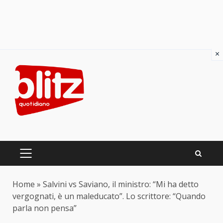
×
Skip
to
content
PRIMARY
MENU
Home
»
Salvini vs Saviano, il ministro: “Mi ha detto
vergognati, è un maleducato”. Lo scrittore: “Quando
parla non pensa”