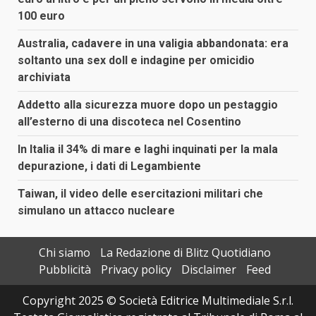
100 euro
Australia, cadavere in una valigia abbandonata: era
soltanto una sex doll e indagine per omicidio
archiviata
Addetto alla sicurezza muore dopo un pestaggio
all’esterno di una discoteca nel Cosentino
In Italia il 34% di mare e laghi inquinati per la mala
depurazione, i dati di Legambiente
Taiwan, il video delle esercitazioni militari che
simulano un attacco nucleare
Chi siamo
La Redazione di Blitz Quotidiano
Pubblicità
Privacy policy
Disclaimer
Feed
Copyright 2025 © Società Editrice Multimediale S.r.l.