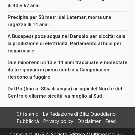
di 40 e 67 anni
Precipita per 50 metri dal Latemar, morta una
ragazza di 14 anni
A Budapest poca acqua nel Danubio per siccità: cala
la produzione di elettricità, Parlamento al buio per
risparmiare
Due minorenni di 13 e 14 anni trascinate e molestate
da tre giovani in pieno centro a Campobasso,
riescono a fuggire
Dal Po (fino a -80% di acqua) ai laghi del Nord e del
Centro è allarme siccità: va meglio al Sud
Chi siamo
La Redazione di Blitz Quotidiano
Pubblicità
Privacy policy
Disclaimer
Feed
Copyright 2025 © Società Editrice Multimediale S.r.l.