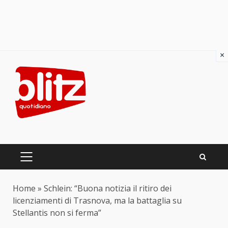
×
Skip
to
content
PRIMARY
MENU
Home
»
Schlein: “Buona notizia il ritiro dei
licenziamenti di Trasnova, ma la battaglia su
Stellantis non si ferma”