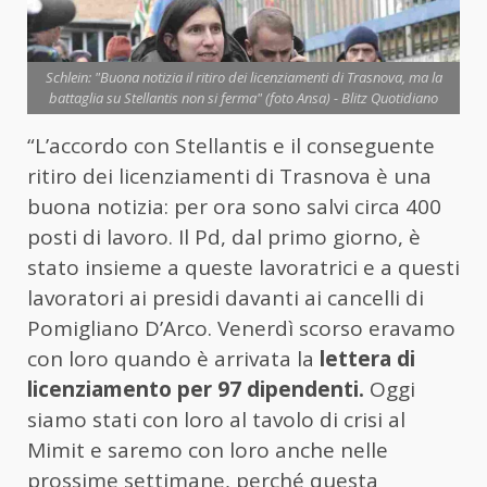
Schlein: "Buona notizia il ritiro dei licenziamenti di Trasnova, ma la
battaglia su Stellantis non si ferma" (foto Ansa) - Blitz Quotidiano
“L’accordo con Stellantis e il conseguente
ritiro dei licenziamenti di Trasnova è una
buona notizia: per ora sono salvi circa 400
posti di lavoro. Il Pd, dal primo giorno, è
stato insieme a queste lavoratrici e a questi
lavoratori ai presidi davanti ai cancelli di
Pomigliano D’Arco. Venerdì scorso eravamo
con loro quando è arrivata la
lettera di
licenziamento per 97 dipendenti.
Oggi
siamo stati con loro al tavolo di crisi al
Mimit e saremo con loro anche nelle
prossime settimane, perché questa