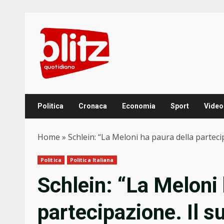
Skip
to
content
Politica
Cronaca
Economia
Sport
Video
Home
»
Schlein: “La Meloni ha paura della partecip
Politica
Politica Italiana
Schlein: “La Meloni 
partecipazione. Il s