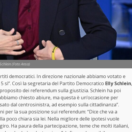
 Schlein (Foto Ansa)
titi democratici. In direzione nazionale abbiamo votato e
 è 5 sì”. Così la segretaria del Partito Democratico
Elly Schlein
roposito dei referendum sulla giustizia. Schlein ha poi
on abbiamo chiesto abiure, ma questa è un’occasione per
sato dal centrosinistra, ad esempio sulla cittadinanza”.
oni per la sua posizione sui referendum: “Dice che va a
a poco chiara sia lei. Nella migliore delle ipotesi vuole
 giro. Ha paura della partecipazione, teme che molti italiani,