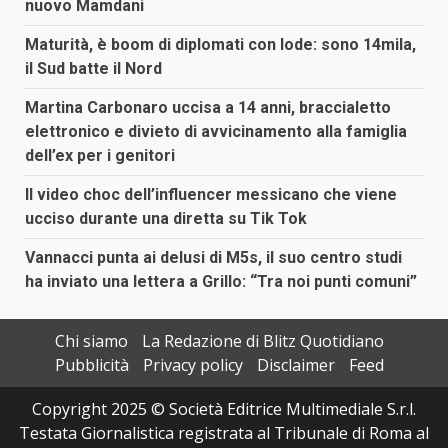
nuovo Mamdani
Maturità, è boom di diplomati con lode: sono 14mila,
il Sud batte il Nord
Martina Carbonaro uccisa a 14 anni, braccialetto
elettronico e divieto di avvicinamento alla famiglia
dell’ex per i genitori
Il video choc dell’influencer messicano che viene
ucciso durante una diretta su Tik Tok
Vannacci punta ai delusi di M5s, il suo centro studi
ha inviato una lettera a Grillo: “Tra noi punti comuni”
Chi siamo
La Redazione di Blitz Quotidiano
Pubblicità
Privacy policy
Disclaimer
Feed
Copyright 2025 © Società Editrice Multimediale S.r.l.
Testata Giornalistica registrata al Tribunale di Roma al