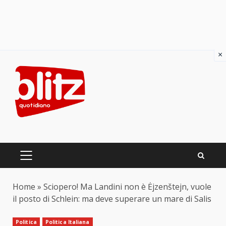
×
Skip
to
content
PRIMARY
MENU
Home
»
Sciopero! Ma Landini non è Ėjzenštejn, vuole
il posto di Schlein: ma deve superare un mare di Salis
Politica
Politica Italiana