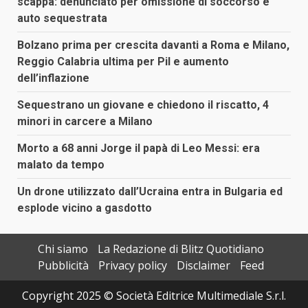
scappa: denunciato per omissione di soccorso e
auto sequestrata
Bolzano prima per crescita davanti a Roma e Milano,
Reggio Calabria ultima per Pil e aumento
dell’inflazione
Sequestrano un giovane e chiedono il riscatto, 4
minori in carcere a Milano
Morto a 68 anni Jorge il papà di Leo Messi: era
malato da tempo
Un drone utilizzato dall’Ucraina entra in Bulgaria ed
esplode vicino a gasdotto
Chi siamo
La Redazione di Blitz Quotidiano
Pubblicità
Privacy policy
Disclaimer
Feed
Copyright 2025 © Società Editrice Multimediale S.r.l.