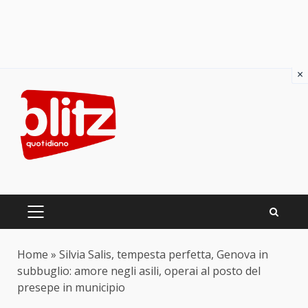
×
Skip
to
content
PRIMARY
MENU
Home
»
Silvia Salis, tempesta perfetta, Genova in
subbuglio: amore negli asili, operai al posto del
presepe in municipio