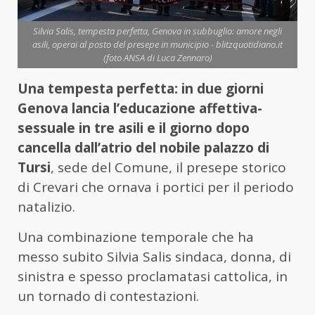
Silvia Salis, tempesta perfetta, Genova in subbuglio: amore negli
asili, operai al posto del presepe in municipio - blitzquotidiano.it
(foto ANSA di Luca Zennaro)
Una tempesta perfetta: in due giorni
Genova lancia l’educazione affettiva-
sessuale in tre asili e il giorno dopo
cancella dall’atrio del nobile palazzo di
Tursi
, sede del Comune, il presepe storico
di Crevari che ornava i portici per il periodo
natalizio.
Una combinazione temporale che ha
messo subito Silvia Salis sindaca, donna, di
sinistra e spesso proclamatasi cattolica, in
un tornado di contestazioni.