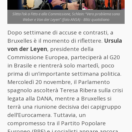
Slitta l’ok a Fitto e alla Commissione, Schlein: “Vero problema sono
Weber e Von der Leyen” (foto ANSA) - Blitz quotidiano
Dopo settimane di accuse e contrasti, a
Bruxelles è il momento di riflettere.
Ursula
von der Leyen
, presidente della
Commissione Europea, parteciperà al G20
in Brasile e rientrerà solo martedì, poco
prima di un’importante settimana politica.
Mercoledì 20 novembre, il Parlamento
spagnolo ascolterà Teresa Ribera sulla crisi
legata alla DANA, mentre a Bruxelles si
terrà una riunione decisiva dei capigruppo
dell’Eurocamera. Tuttavia, un
compromesso tra il Partito Popolare
Europeo (PPE) e i socialisti appare ancora