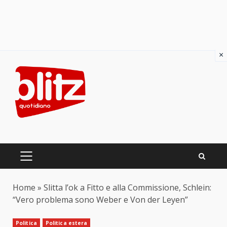
×
Skip
to
content
PRIMARY
MENU
Home
»
Slitta l’ok a Fitto e alla Commissione, Schlein:
“Vero problema sono Weber e Von der Leyen”
Politica
Politica estera