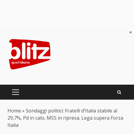
×
Skip
to
content
PRIMARY
MENU
Home
»
Sondaggi politici: Fratelli d’Italia stabile al
29,7%, Pd in calo, M5S in ripresa. Lega supera Forza
Italia