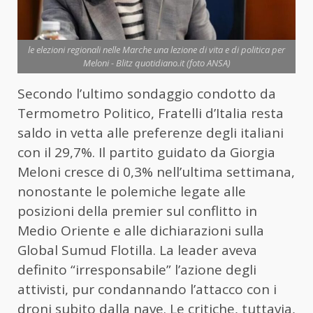
le elezioni regionali nelle Marche una lezione di vita e di politica per
Meloni - Blitz quotidiano.it (foto ANSA)
Secondo l’ultimo sondaggio condotto da
Termometro Politico, Fratelli d’Italia resta
saldo in vetta alle preferenze degli italiani
con il 29,7%. Il partito guidato da Giorgia
Meloni cresce di 0,3% nell’ultima settimana,
nonostante le polemiche legate alle
posizioni della premier sul conflitto in
Medio Oriente e alle dichiarazioni sulla
Global Sumud Flotilla. La leader aveva
definito “irresponsabile” l’azione degli
attivisti, pur condannando l’attacco con i
droni subito dalla nave. Le critiche, tuttavia,