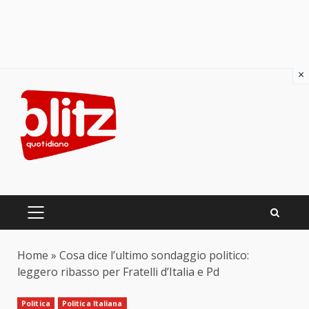
×
Skip
to
content
PRIMARY
MENU
Home
»
Cosa dice l’ultimo sondaggio politico:
leggero ribasso per Fratelli d’Italia e Pd
Politica
Politica Italiana