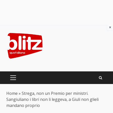
×
Skip
to
content
PRIMARY
MENU
Home
»
Strega, non un Premio per ministri.
Sangiuliano i libri non li leggeva, a Giuli non glieli
mandano proprio