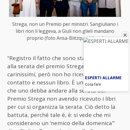
Strega, non un Premio per ministri. Sangiuliano i
libri non li leggeva, a Giuli non glieli mandano
proprio (foto Ansa-Blitzquotidiano)
“Registro il fatto che sono stato invitato
alla serata del premio Strega, sono stati
carinissimi, però non ho ricevuto nessun
ESPERTI ALLARME
contatto e nessun libro. È un po’ curioso
Cosa fare
che uno debba andare alla serata del
Premio Strega non avendo ricevuto i libri
per cui si organizza la serata. Ciò detto la
battuta, perché tale è, è: si vede che mi
considerano un ‘nemico della domenica’”