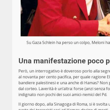
Su Gaza Schlein ha perso un colpo, Meloni ha 
Una manifestazione poco p
Però, un interrogativo è doveroso porlo alla segre
al novanta per cento pacifica, per quale ragione E
bandiere palestinesi e una anche di Hamas? Non p
dal corteo. Laverità è un’altra: forse (anzi senza
indignato non pochi dei suoi amici-nemici del Pd.
Il giorno dopo, alla Sinagoga di Roma, si è svolta
parte dei terroristi cari ad Hamas: decine di morti, 