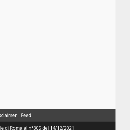
sclaimer
Feed
ale di Roma al n°805 del 14/12/2021