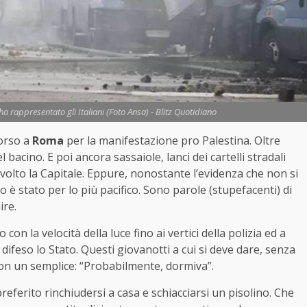
a rappresentato gli Italiani (Foto Ansa) - Blitz Quotidiano
corso a
Roma
per la manifestazione pro Palestina. Oltre
l bacino. E poi ancora sassaiole, lanci dei cartelli stradali
volto la Capitale. Eppure, nonostante l’evidenza che non si
o è stato per lo più pacifico. Sono parole (stupefacenti) di
ire.
 con la velocità della luce fino ai vertici della polizia ed a
difeso lo Stato. Questi giovanotti a cui si deve dare, senza
on un semplice: “Probabilmente, dormiva”.
referito rinchiudersi a casa e schiacciarsi un pisolino. Che