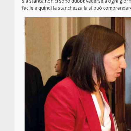
sia stanca non ci sono dubbi: vedersela ogni giorn
facile e quindi la stanchezza la si può comprender