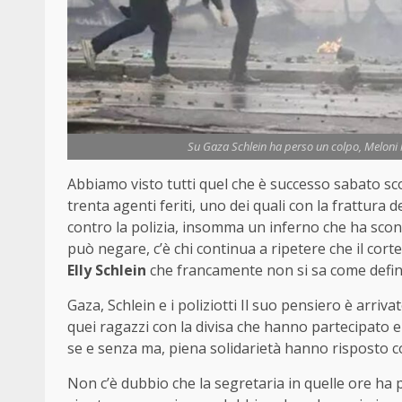
Su Gaza Schlein ha perso un colpo, Meloni h
Abbiamo visto tutti quel che è successo sabato s
trenta agenti feriti, uno dei quali con la frattura de
contro la polizia, insomma un inferno che ha scon
può negare, c’è chi continua a ripetere che il corte
Elly Schlein
che francamente non si sa come defin
Gaza, Schlein e i poliziotti Il suo pensiero è arrivato
quei ragazzi con la divisa che hanno partecipato e 
se e senza ma, piena solidarietà hanno risposto c
Non c’è dubbio che la segretaria in quelle ore ha p