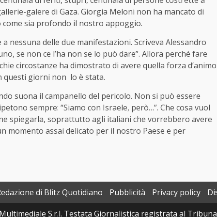
gallerie-galere di Gaza. Giorgia Meloni non ha mancato di
ro come sia profondo il nostro appoggio.
te a nessuna delle due manifestazioni. Scriveva Alessandro
no, se non ce l’ha non se lo può dare”. Allora perché fare
chie circostanze ha dimostrato di avere quella forza d’animo
n questi giorni non lo è stata.
ando suona il campanello del pericolo. Non si può essere
 ripetono sempre: “Siamo con Israele, però…”. Che cosa vuol
e spiegarla, soprattutto agli italiani che vorrebbero avere
 un momento assai delicato per il nostro Paese e per
Redazione di Blitz Quotidiano
Pubblicità
Privacy policy
Di
Multimediale S.r.l. Testata Giornalistica registrata al Tribun