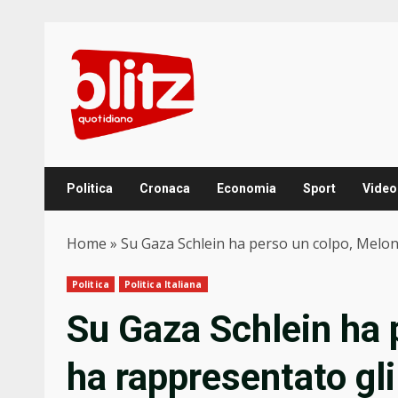
Skip
to
content
Politica
Cronaca
Economia
Sport
Video
Home
»
Su Gaza Schlein ha perso un colpo, Meloni
Politica
Politica Italiana
Su Gaza Schlein ha 
ha rappresentato gli 