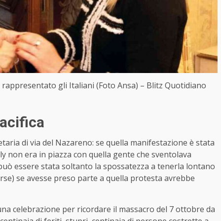
rappresentato gli Italiani (Foto Ansa) – Blitz Quotidiano
acifica
taria di via del Nazareno: se quella manifestazione è stata
lly non era in piazza con quella gente che sventolava
uò essere stata soltanto la spossatezza a tenerla lontano
 forse) se avesse preso parte a quella protesta avrebbe
 una celebrazione per ricordare il massacro del 7 ottobre da
centinaia di feriti, stupri, centinaia di persone costrette a