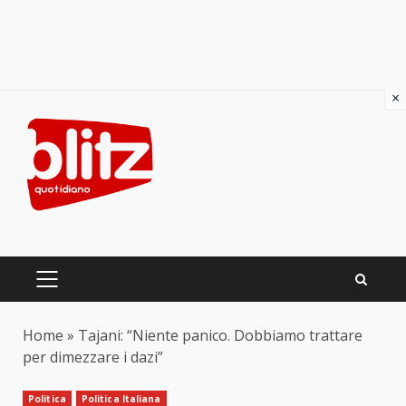
×
Skip
to
content
PRIMARY
MENU
Home
»
Tajani: “Niente panico. Dobbiamo trattare
per dimezzare i dazi”
Politica
Politica Italiana