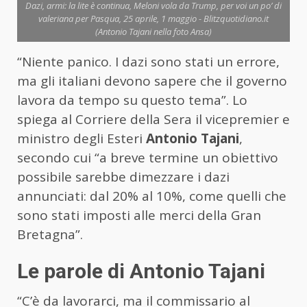
Dazi, armi: la lite è continua, Meloni vola da Trump, per voi un po’ di
valeriana per Pasqua, 25 aprile, 1 maggio - Blitzquotidiano.it
(Antonio Tajani nella foto Ansa)
“Niente panico. I dazi sono stati un errore,
ma gli italiani devono sapere che il governo
lavora da tempo su questo tema”. Lo
spiega al Corriere della Sera il vicepremier e
ministro degli Esteri
Antonio Tajani
,
secondo cui “a breve termine un obiettivo
possibile sarebbe dimezzare i dazi
annunciati: dal 20% al 10%, come quelli che
sono stati imposti alle merci della Gran
Bretagna”.
Le parole di Antonio Tajani
“C’è da lavorarci, ma il commissario al