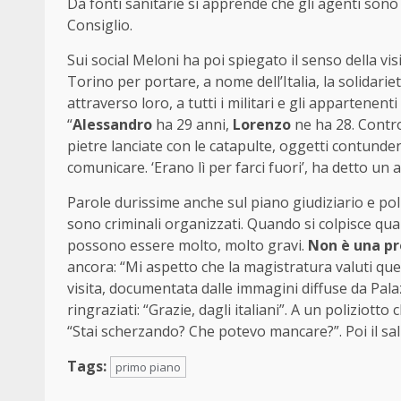
Da fonti sanitarie si apprende che gli agenti sono 
Consiglio.
Sui social Meloni ha poi spiegato il senso della vi
Torino per portare, a nome dell’Italia, la solidariet
attraverso loro, a tutti i militari e gli appartenent
“
Alessandro
ha 29 anni,
Lorenzo
ne ha 28. Contro
pietre lanciate con le catapulte, oggetti contunden
comunicare. ‘Erano lì per farci fuori’, ha detto un 
Parole durissime anche sul piano giudiziario e pol
sono criminali organizzati. Quando si colpisce qu
possono essere molto, molto gravi.
Non è una pr
ancora: “Mi aspetto che la magistratura valuti que
visita, documentata dalle immagini diffuse da Pala
ringraziati: “Grazie, dagli italiani”. A un poliziott
“Stai scherzando? Che potevo mancare?”. Poi il salut
Tags:
primo piano