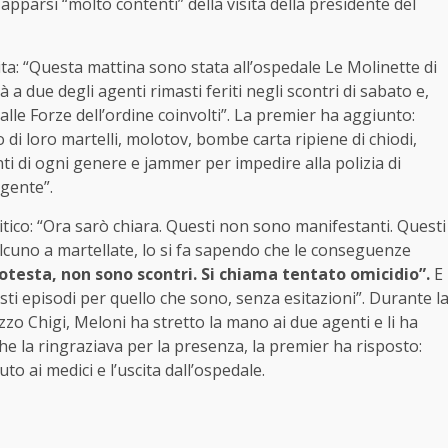
apparsi “molto contenti” della visita della presidente del
sita: “Questa mattina sono stata all’ospedale Le Molinette di
à a due degli agenti rimasti feriti negli scontri di sabato e,
i alle Forze dell’ordine coinvolti”. La premier ha aggiunto:
 di loro martelli, molotov, bombe carta ripiene di chiodi,
ti di ogni genere e jammer per impedire alla polizia di
agente”.
itico: “Ora sarò chiara. Questi non sono manifestanti. Questi
alcuno a martellate, lo si fa sapendo che le conseguenze
otesta, non sono scontri. Si chiama tentato omicidio”.
E
sti episodi per quello che sono, senza esitazioni”. Durante l
zzo Chigi, Meloni ha stretto la mano ai due agenti e li ha
o che la ringraziava per la presenza, la premier ha risposto:
o ai medici e l’uscita dall’ospedale.