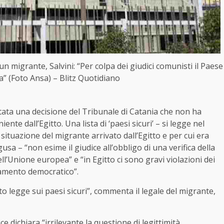
n migrante, Salvini: “Per colpa dei giudici comunisti il Paese
ia” (Foto Ansa) – Blitz Quotidiano
 stata una decisione del Tribunale di Catania che non ha
nte dall’Egitto. Una lista di ‘paesi sicuri’ – si legge nel
ituazione del migrante arrivato dall’Egitto e per cui era
sa – “non esime il giudice all’obbligo di una verifica della
dell’Unione europea” e “in Egitto ci sono gravi violazioni dei
inamento democratico”.
to legge sui paesi sicuri”, commenta il legale del migrante,
e dichiara “irrilevante la questione di legittimità