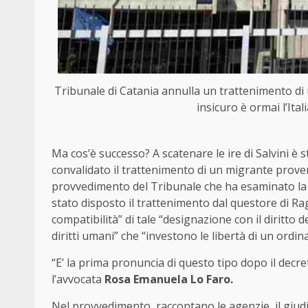
Tribunale di Catania annulla un trattenimento di u
insicuro è ormai l’Ital
Ma cos’è successo? A scatenare le ire di Salvini è
convalidato il trattenimento di un migrante provenie
provvedimento del Tribunale che ha esaminato la s
stato disposto il trattenimento dal questore di Ragu
compatibilità” di tale “designazione con il diritto 
diritti umani” che “investono le libertà di un ord
“E’ la prima pronuncia di questo tipo dopo il decre
l’avvocata
Rosa Emanuela Lo Faro.
Nel provvedimento, raccontano le agenzie, il giudic