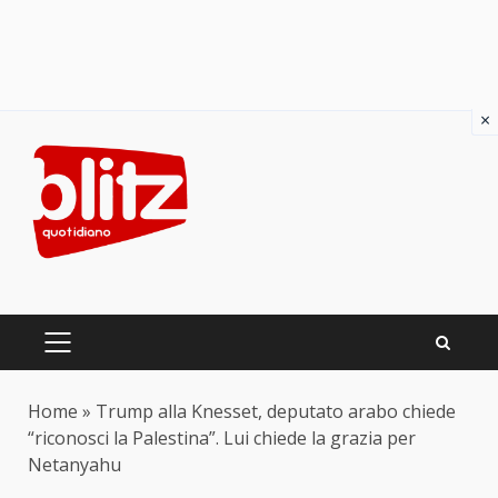
×
Skip
to
content
PRIMARY
MENU
Home
»
Trump alla Knesset, deputato arabo chiede
“riconosci la Palestina”. Lui chiede la grazia per
Netanyahu