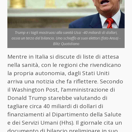
Trump e i tagli mostruosi alla sanità Usa: -40 miliardi di dollari,
ossia un terzo del bilancio. Uno schiaffo ai suoi elettori (foto Ansa) -
Blitz Quotidiano
Mentre in Italia si discute di liste di attesa
nella sanità, con le regioni che rivendicano
la propria autonomia, dagli Stati Uniti
arriva una notizia che fa riflettere. Secondo
il Washington Post, l’amministrazione di
Donald Trump starebbe valutando di
tagliare circa 40 miliardi di dollari di
finanziamenti al Dipartimento della Salute
e dei Servizi Umani (Hhs). Il giornale cita un
documento di bilancio preliminare in suo