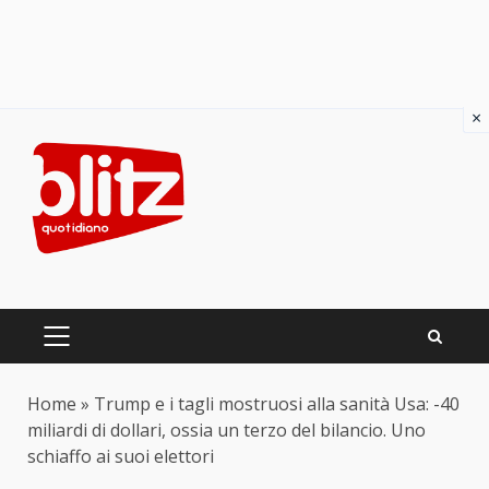
×
Skip
to
content
PRIMARY
MENU
Home
»
Trump e i tagli mostruosi alla sanità Usa: -40
miliardi di dollari, ossia un terzo del bilancio. Uno
schiaffo ai suoi elettori