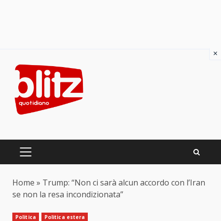
×
Skip
to
content
PRIMARY
MENU
Home
»
Trump: “Non ci sarà alcun accordo con l’Iran
se non la resa incondizionata”
Politica
Politica estera