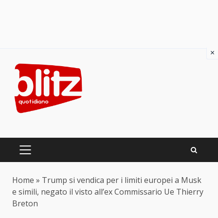
×
Skip
to
content
PRIMARY
MENU
Home
»
Trump si vendica per i limiti europei a Musk
e simili, negato il visto all’ex Commissario Ue Thierry
Breton