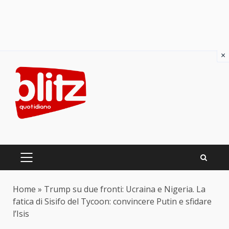
×
Skip
to
content
PRIMARY
MENU
Home
»
Trump su due fronti: Ucraina e Nigeria. La
fatica di Sisifo del Tycoon: convincere Putin e sfidare
l’Isis