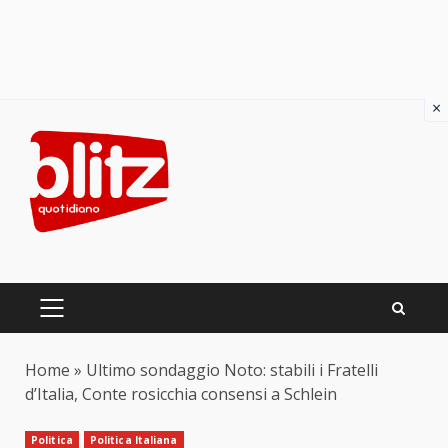
×
Skip
to
content
PRIMARY
MENU
Home
»
Ultimo sondaggio Noto: stabili i Fratelli
d’Italia, Conte rosicchia consensi a Schlein
Politica
Politica Italiana