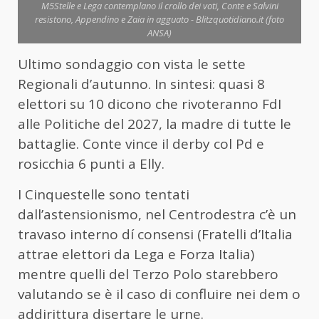
M5Stelle e Lega contemplano il crollo dei voti, Conte e Salvini
resistono, Appendino e Zaia in agguato - Blitzquotidiano.it (foto
ANSA)
Ultimo sondaggio con vista le sette
Regionali d’autunno. In sintesi: quasi 8
elettori su 10 dicono che rivoteranno FdI
alle Politiche del 2027, la madre di tutte le
battaglie. Conte vince il derby col Pd e
rosicchia 6 punti a Elly.
I Cinquestelle sono tentati
dall’astensionismo, nel Centrodestra c’è un
travaso interno dí consensi (Fratelli d’Italia
attrae elettori da Lega e Forza Italia)
mentre quelli del Terzo Polo starebbero
valutando se è il caso di confluire nei dem o
addirittura disertare le urne.