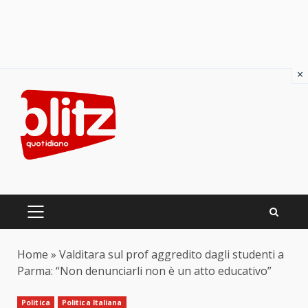
×
Skip
to
content
PRIMARY
MENU
Home
»
Valditara sul prof aggredito dagli studenti a
Parma: “Non denunciarli non è un atto educativo”
Politica
Politica Italiana