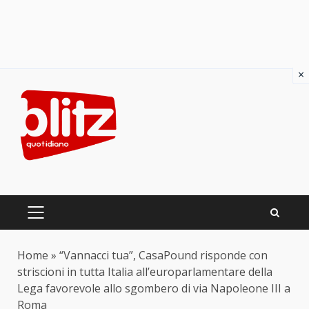
×
Skip
to
content
PRIMARY
MENU
Home
»
“Vannacci tua”, CasaPound risponde con
striscioni in tutta Italia all’europarlamentare della
Lega favorevole allo sgombero di via Napoleone III a
Roma